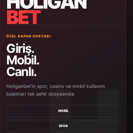
HOLIGAN
BET
ÖZEL KAPAK DOSYASI
Giriş.
Mobil.
Canlı.
Holiganbet’in spor, casino ve mobil kullanım
başlıkları tek şehir dosyasında.
MOBIL
SPOR