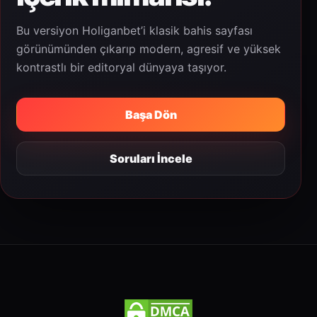
Bu versiyon Holiganbet’i klasik bahis sayfası
görünümünden çıkarıp modern, agresif ve yüksek
kontrastlı bir editoryal dünyaya taşıyor.
Başa Dön
Soruları İncele