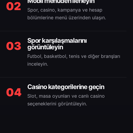
Mobil menüden ilerleyin
02
Spor, casino, kampanya ve hesap
bölümlerine menü üzerinden ulaşın.
Spor karşılaşmalarını
03
görüntüleyin
Futbol, basketbol, tenis ve diğer branşları
inceleyin.
Casino kategorilerine geçin
04
Slot, masa oyunları ve canlı casino
seçeneklerini görüntüleyin.