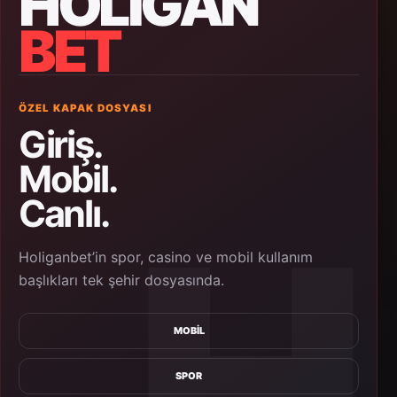
HOLIGAN
BET
ÖZEL KAPAK DOSYASI
Giriş.
Mobil.
Canlı.
Holiganbet’in spor, casino ve mobil kullanım
başlıkları tek şehir dosyasında.
MOBIL
SPOR