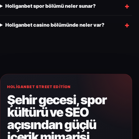
Holiganbet spor bölümü neler sunar?
Holiganbet casino bölümünde neler var?
HOLIGANBET STREET EDITION
Şehir gecesi, spor
kültürü ve SEO
açısından güçlü
içerik mimarisi.