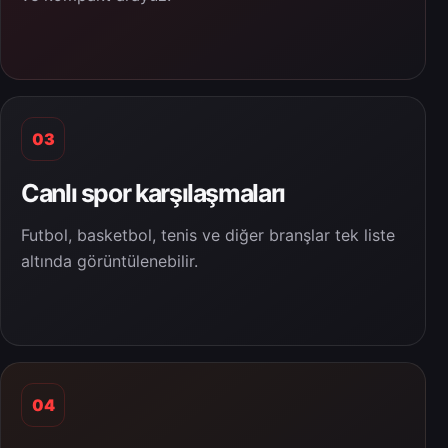
03
Canlı spor karşılaşmaları
Futbol, basketbol, tenis ve diğer branşlar tek liste
altında görüntülenebilir.
04