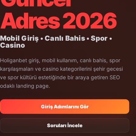
Adres 2026
Mobil Giriş • Canlı Bahis • Spor •
Casino
Holiganbet giriş, mobil kullanım, canlı bahis, spor
karşılaşmaları ve casino kategorilerini şehir gecesi
ve spor kültürü estetiğinde bir araya getiren SEO
odaklı landing page.
Giriş Adımlarını Gör
Soruları İncele