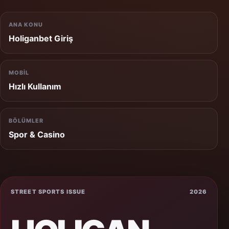
ANA KONU
Holiganbet Giriş
MOBIL
Hızlı Kullanım
BÖLÜMLER
Spor & Casino
STREET SPORTS ISSUE
2026