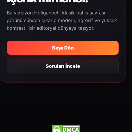
Bu versiyon Holiganbet’i klasik bahis sayfası
görünümünden çıkarıp modern, agresif ve yüksek
kontrastlı bir editoryal dünyaya taşıyor.
Başa Dön
Soruları İncele