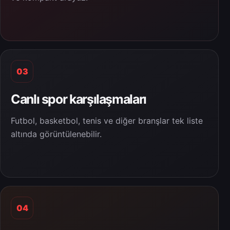
03
Canlı spor karşılaşmaları
Futbol, basketbol, tenis ve diğer branşlar tek liste
altında görüntülenebilir.
04