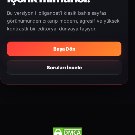
Bu versiyon Holiganbet’i klasik bahis sayfası
görünümünden çıkarıp modern, agresif ve yüksek
kontrastlı bir editoryal dünyaya taşıyor.
Başa Dön
Soruları İncele