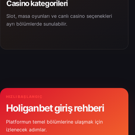
Casino kategorileri
Slot, masa oyunları ve canlı casino seçenekleri
ayrı bölümlerde sunulabilir.
HIZLI BAŞLANGIÇ
Holiganbet giriş rehberi
Platformun temel bölümlerine ulaşmak için
izlenecek adımlar.