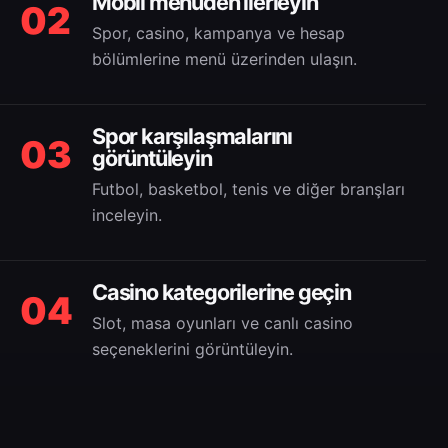
Mobil menüden ilerleyin
02
Spor, casino, kampanya ve hesap
bölümlerine menü üzerinden ulaşın.
Spor karşılaşmalarını
03
görüntüleyin
Futbol, basketbol, tenis ve diğer branşları
inceleyin.
Casino kategorilerine geçin
04
Slot, masa oyunları ve canlı casino
seçeneklerini görüntüleyin.