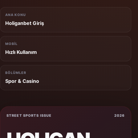
ANA KONU
Holiganbet Giriş
MOBIL
Hızlı Kullanım
BÖLÜMLER
Spor & Casino
STREET SPORTS ISSUE
2026