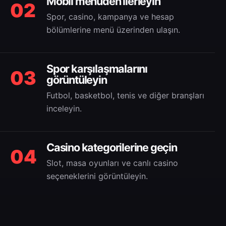
Mobil menüden ilerleyin
02
Spor, casino, kampanya ve hesap
bölümlerine menü üzerinden ulaşın.
Spor karşılaşmalarını
03
görüntüleyin
Futbol, basketbol, tenis ve diğer branşları
inceleyin.
Casino kategorilerine geçin
04
Slot, masa oyunları ve canlı casino
seçeneklerini görüntüleyin.