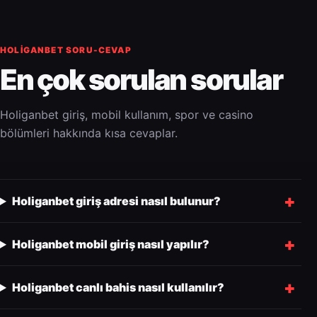
HOLIGANBET SORU-CEVAP
En çok sorulan sorular
Holiganbet giriş, mobil kullanım, spor ve casino
bölümleri hakkında kısa cevaplar.
Holiganbet giriş adresi nasıl bulunur?
Holiganbet mobil giriş nasıl yapılır?
Holiganbet canlı bahis nasıl kullanılır?