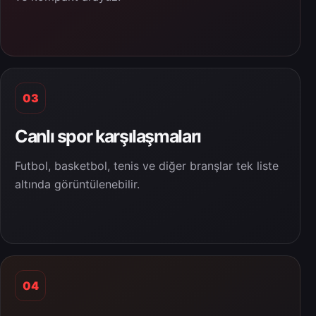
03
Canlı spor karşılaşmaları
Futbol, basketbol, tenis ve diğer branşlar tek liste
altında görüntülenebilir.
04