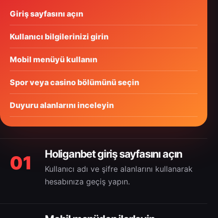
Giriş sayfasını açın
Kullanıcı bilgilerinizi girin
Mobil menüyü kullanın
Spor veya casino bölümünü seçin
Duyuru alanlarını inceleyin
Holiganbet giriş sayfasını açın
01
Kullanıcı adı ve şifre alanlarını kullanarak
hesabınıza geçiş yapın.