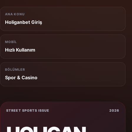
ANA KONU
Holiganbet Giriş
MOBIL
Hızlı Kullanım
BÖLÜMLER
Spor & Casino
STREET SPORTS ISSUE
2026