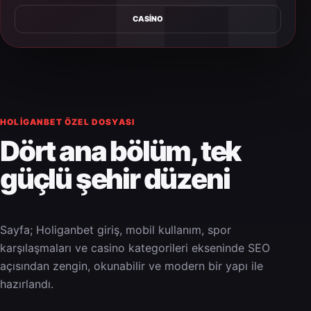
CASINO
HOLIGANBET ÖZEL DOSYASI
Dört ana bölüm, tek
güçlü şehir düzeni
Sayfa; Holiganbet giriş, mobil kullanım, spor
karşılaşmaları ve casino kategorileri ekseninde SEO
açısından zengin, okunabilir ve modern bir yapı ile
hazırlandı.