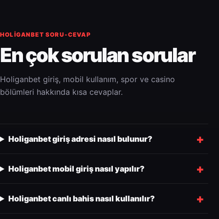
HOLIGANBET SORU-CEVAP
En çok sorulan sorular
Holiganbet giriş, mobil kullanım, spor ve casino
bölümleri hakkında kısa cevaplar.
Holiganbet giriş adresi nasıl bulunur?
Holiganbet mobil giriş nasıl yapılır?
Holiganbet canlı bahis nasıl kullanılır?