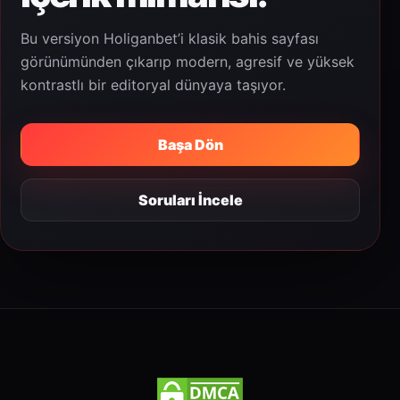
Bu versiyon Holiganbet’i klasik bahis sayfası
görünümünden çıkarıp modern, agresif ve yüksek
kontrastlı bir editoryal dünyaya taşıyor.
Başa Dön
Soruları İncele