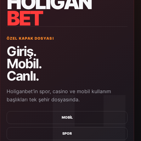
HOLIGAN
BET
ÖZEL KAPAK DOSYASI
Giriş.
Mobil.
Canlı.
Holiganbet’in spor, casino ve mobil kullanım
başlıkları tek şehir dosyasında.
MOBIL
SPOR