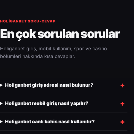
HOLIGANBET SORU-CEVAP
En çok sorulan sorular
Holiganbet giriş, mobil kullanım, spor ve casino
bölümleri hakkında kısa cevaplar.
Holiganbet giriş adresi nasıl bulunur?
Holiganbet mobil giriş nasıl yapılır?
Holiganbet canlı bahis nasıl kullanılır?