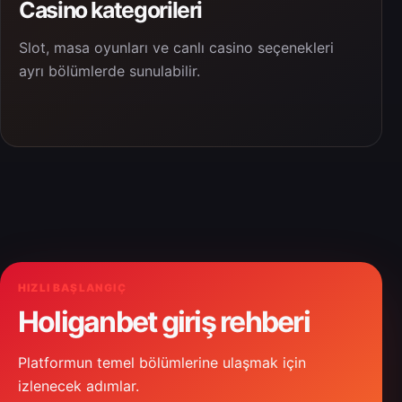
Casino kategorileri
Slot, masa oyunları ve canlı casino seçenekleri
ayrı bölümlerde sunulabilir.
HIZLI BAŞLANGIÇ
Holiganbet giriş rehberi
Platformun temel bölümlerine ulaşmak için
izlenecek adımlar.