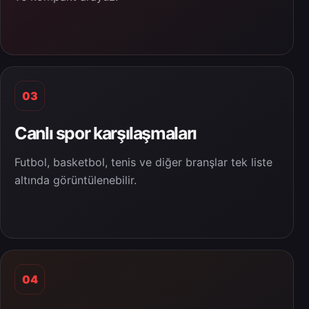
03
Canlı spor karşılaşmaları
Futbol, basketbol, tenis ve diğer branşlar tek liste
altında görüntülenebilir.
04