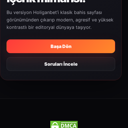
Bu versiyon Holiganbet’i klasik bahis sayfası
görünümünden çıkarıp modern, agresif ve yüksek
kontrastlı bir editoryal dünyaya taşıyor.
Başa Dön
Soruları İncele