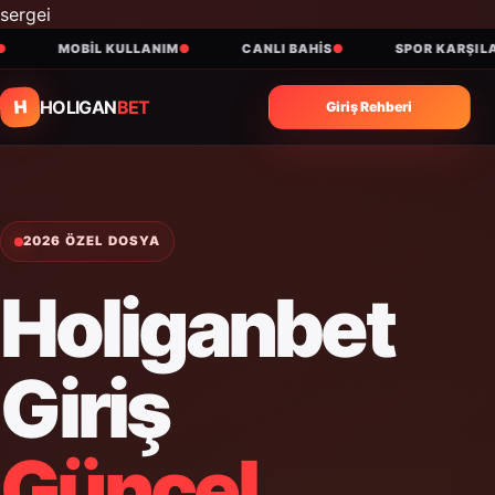
sergei
MOBIL KULLANIM
CANLI BAHIS
SPOR KARŞILAŞM
H
HOLIGAN
BET
Giriş Rehberi
2026 ÖZEL DOSYA
Holiganbet
Giriş
Güncel