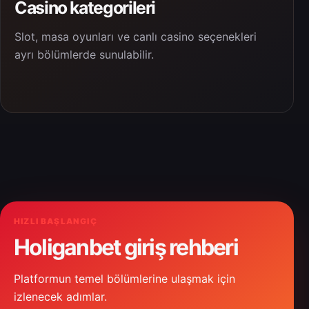
Casino kategorileri
Slot, masa oyunları ve canlı casino seçenekleri
ayrı bölümlerde sunulabilir.
HIZLI BAŞLANGIÇ
Holiganbet giriş rehberi
Platformun temel bölümlerine ulaşmak için
izlenecek adımlar.