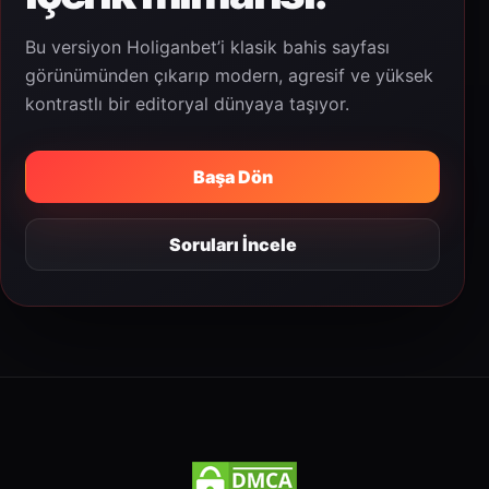
Bu versiyon Holiganbet’i klasik bahis sayfası
görünümünden çıkarıp modern, agresif ve yüksek
kontrastlı bir editoryal dünyaya taşıyor.
Başa Dön
Soruları İncele