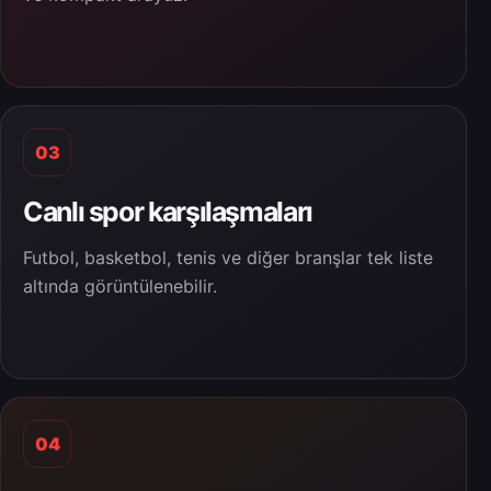
03
Canlı spor karşılaşmaları
Futbol, basketbol, tenis ve diğer branşlar tek liste
altında görüntülenebilir.
04