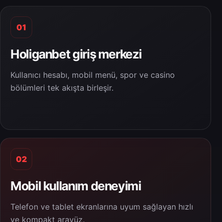
01
Holiganbet giriş merkezi
Kullanıcı hesabı, mobil menü, spor ve casino
bölümleri tek akışta birleşir.
02
Mobil kullanım deneyimi
Telefon ve tablet ekranlarına uyum sağlayan hızlı
ve kompakt arayüz.