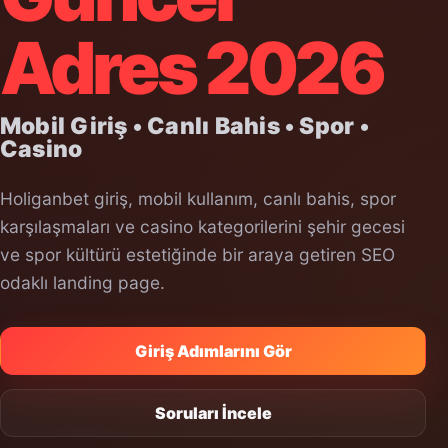
Adres 2026
Mobil Giriş • Canlı Bahis • Spor •
Casino
Holiganbet giriş, mobil kullanım, canlı bahis, spor
karşılaşmaları ve casino kategorilerini şehir gecesi
ve spor kültürü estetiğinde bir araya getiren SEO
odaklı landing page.
Giriş Adımlarını Gör
Soruları İncele