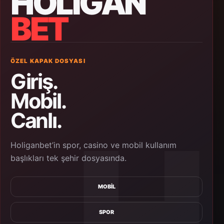
HOLIGAN
BET
ÖZEL KAPAK DOSYASI
Giriş.
Mobil.
Canlı.
Holiganbet’in spor, casino ve mobil kullanım
başlıkları tek şehir dosyasında.
MOBIL
SPOR