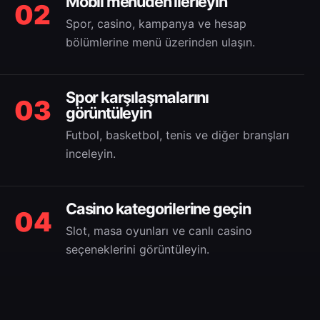
Mobil menüden ilerleyin
02
Spor, casino, kampanya ve hesap
bölümlerine menü üzerinden ulaşın.
Spor karşılaşmalarını
03
görüntüleyin
Futbol, basketbol, tenis ve diğer branşları
inceleyin.
Casino kategorilerine geçin
04
Slot, masa oyunları ve canlı casino
seçeneklerini görüntüleyin.