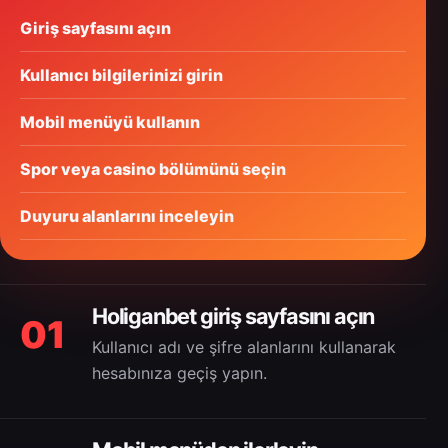
Giriş sayfasını açın
Kullanıcı bilgilerinizi girin
Mobil menüyü kullanın
Spor veya casino bölümünü seçin
Duyuru alanlarını inceleyin
Holiganbet giriş sayfasını açın
01
Kullanıcı adı ve şifre alanlarını kullanarak
hesabınıza geçiş yapın.