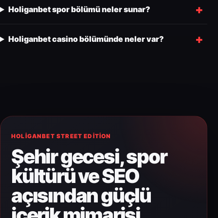
Holiganbet spor bölümü neler sunar?
Holiganbet casino bölümünde neler var?
HOLIGANBET STREET EDITION
Şehir gecesi, spor
kültürü ve SEO
açısından güçlü
içerik mimarisi.