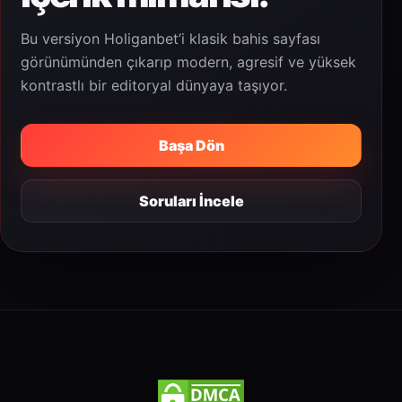
Bu versiyon Holiganbet’i klasik bahis sayfası
görünümünden çıkarıp modern, agresif ve yüksek
kontrastlı bir editoryal dünyaya taşıyor.
Başa Dön
Soruları İncele