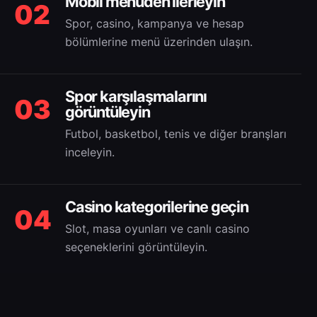
Mobil menüden ilerleyin
02
Spor, casino, kampanya ve hesap
bölümlerine menü üzerinden ulaşın.
Spor karşılaşmalarını
03
görüntüleyin
Futbol, basketbol, tenis ve diğer branşları
inceleyin.
Casino kategorilerine geçin
04
Slot, masa oyunları ve canlı casino
seçeneklerini görüntüleyin.