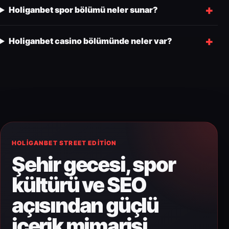
Holiganbet spor bölümü neler sunar?
Holiganbet casino bölümünde neler var?
HOLIGANBET STREET EDITION
Şehir gecesi, spor
kültürü ve SEO
açısından güçlü
içerik mimarisi.