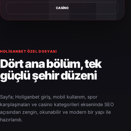
CASINO
HOLIGANBET ÖZEL DOSYASI
Dört ana bölüm, tek
güçlü şehir düzeni
Sayfa; Holiganbet giriş, mobil kullanım, spor
karşılaşmaları ve casino kategorileri ekseninde SEO
açısından zengin, okunabilir ve modern bir yapı ile
hazırlandı.