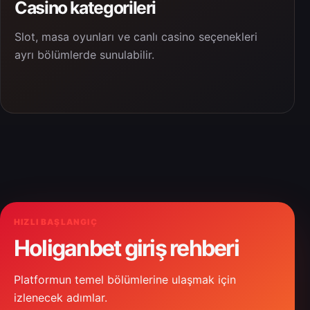
Casino kategorileri
Slot, masa oyunları ve canlı casino seçenekleri
ayrı bölümlerde sunulabilir.
HIZLI BAŞLANGIÇ
Holiganbet giriş rehberi
Platformun temel bölümlerine ulaşmak için
izlenecek adımlar.