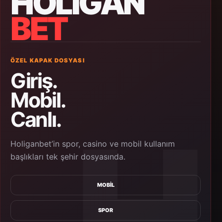
HOLIGAN
BET
ÖZEL KAPAK DOSYASI
Giriş.
Mobil.
Canlı.
Holiganbet’in spor, casino ve mobil kullanım
başlıkları tek şehir dosyasında.
MOBIL
SPOR