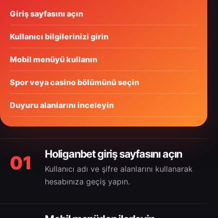
Giriş sayfasını açın
Kullanıcı bilgilerinizi girin
Mobil menüyü kullanın
Spor veya casino bölümünü seçin
Duyuru alanlarını inceleyin
Holiganbet giriş sayfasını açın
01
Kullanıcı adı ve şifre alanlarını kullanarak
hesabınıza geçiş yapın.