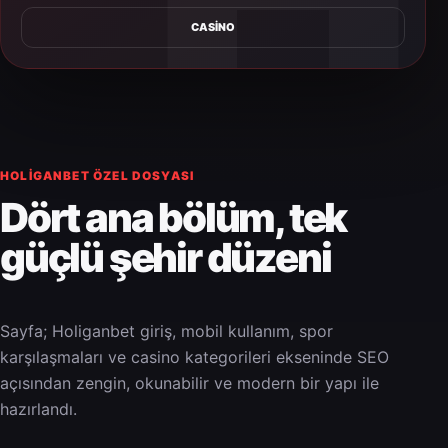
CASINO
HOLIGANBET ÖZEL DOSYASI
Dört ana bölüm, tek
güçlü şehir düzeni
Sayfa; Holiganbet giriş, mobil kullanım, spor
karşılaşmaları ve casino kategorileri ekseninde SEO
açısından zengin, okunabilir ve modern bir yapı ile
hazırlandı.