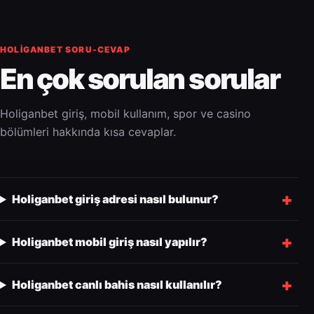
HOLIGANBET SORU-CEVAP
En çok sorulan sorular
Holiganbet giriş, mobil kullanım, spor ve casino
bölümleri hakkında kısa cevaplar.
Holiganbet giriş adresi nasıl bulunur?
Holiganbet mobil giriş nasıl yapılır?
Holiganbet canlı bahis nasıl kullanılır?