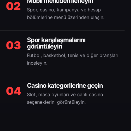
Mobil menüden ilerleyin
02
Spor, casino, kampanya ve hesap
bölümlerine menü üzerinden ulaşın.
Spor karşılaşmalarını
03
görüntüleyin
Futbol, basketbol, tenis ve diğer branşları
inceleyin.
Casino kategorilerine geçin
04
Slot, masa oyunları ve canlı casino
seçeneklerini görüntüleyin.