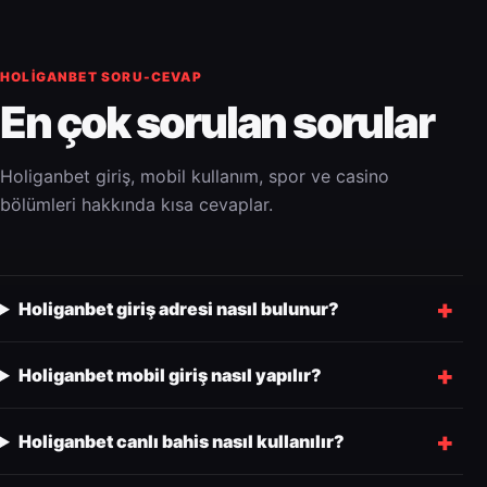
HOLIGANBET SORU-CEVAP
En çok sorulan sorular
Holiganbet giriş, mobil kullanım, spor ve casino
bölümleri hakkında kısa cevaplar.
Holiganbet giriş adresi nasıl bulunur?
Holiganbet mobil giriş nasıl yapılır?
Holiganbet canlı bahis nasıl kullanılır?