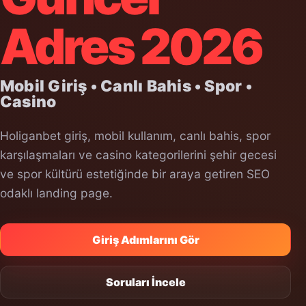
Adres 2026
Mobil Giriş • Canlı Bahis • Spor •
Casino
Holiganbet giriş, mobil kullanım, canlı bahis, spor
karşılaşmaları ve casino kategorilerini şehir gecesi
ve spor kültürü estetiğinde bir araya getiren SEO
odaklı landing page.
Giriş Adımlarını Gör
Soruları İncele