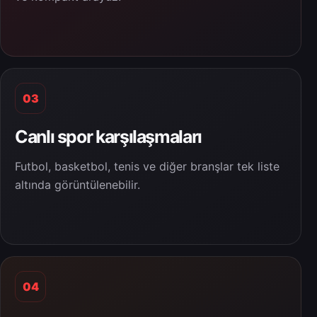
03
Canlı spor karşılaşmaları
Futbol, basketbol, tenis ve diğer branşlar tek liste
altında görüntülenebilir.
04