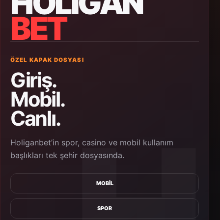
HOLIGAN
BET
ÖZEL KAPAK DOSYASI
Giriş.
Mobil.
Canlı.
Holiganbet’in spor, casino ve mobil kullanım
başlıkları tek şehir dosyasında.
MOBIL
SPOR