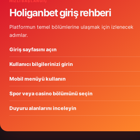
HIZLI BAŞLANGIÇ
Holiganbet giriş rehberi
Platformun temel bölümlerine ulaşmak için izlenecek
adımlar.
Giriş sayfasını açın
Kullanıcı bilgilerinizi girin
Mobil menüyü kullanın
Spor veya casino bölümünü seçin
Duyuru alanlarını inceleyin