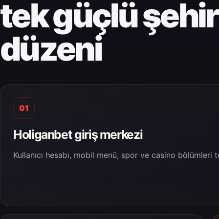
tek güçlü şehir
düzeni
01
Holiganbet giriş merkezi
Kullanıcı hesabı, mobil menü, spor ve casino bölümleri te