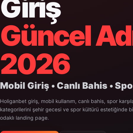
Giriş
Güncel Ad
2026
Mobil Giriş • Canlı Bahis • Sp
Holiganbet giriş, mobil kullanım, canlı bahis, spor karşı
kategorilerini şehir gecesi ve spor kültürü estetiğinde 
odaklı landing page.