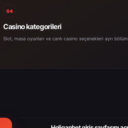
04
Casino kategorileri
Slot, masa oyunları ve canlı casino seçenekleri ayrı bölüml
Holiganbet giriş sayfasını aç