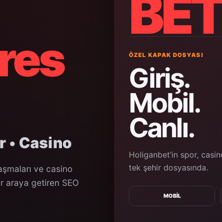
BE
res
ÖZEL KAPAK DOSYASI
Giriş.
Mobil.
Canlı.
or • Casino
Holiganbet’in spor, casin
tek şehir dosyasında.
laşmaları ve casino
bir araya getiren SEO
MOBIL