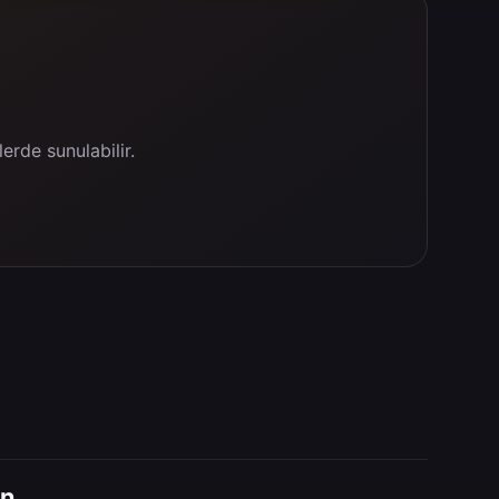
erde sunulabilir.
ın