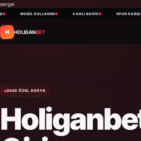
sergei
MOBIL KULLANIM
CANLI BAHIS
SPOR KARŞILAŞMA
H
HOLIGAN
BET
2026 ÖZEL DOSYA
Holiganbe