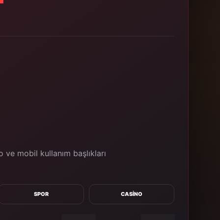
T
o ve mobil kullanım başlıkları
SPOR
CASINO