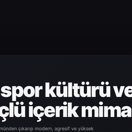
 spor kültürü v
lü içerik mimar
nümünden çıkarıp modern, agresif ve yüksek