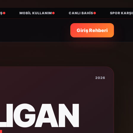
MOBIL KULLANIM
CANLI BAHIS
SPOR KARŞILAŞMA
Giriş Rehberi
2026
LIGAN