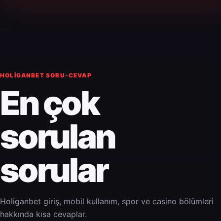
HOLIGANBET SORU-CEVAP
En çok
sorulan
sorular
Holiganbet giriş, mobil kullanım, spor ve casino bölümleri
hakkında kısa cevaplar.