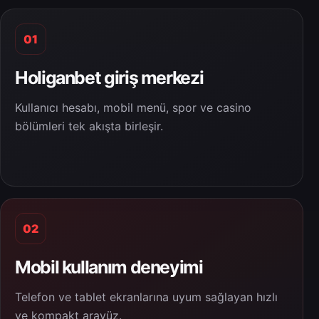
01
Holiganbet giriş merkezi
Kullanıcı hesabı, mobil menü, spor ve casino
bölümleri tek akışta birleşir.
02
Mobil kullanım deneyimi
Telefon ve tablet ekranlarına uyum sağlayan hızlı
ve kompakt arayüz.