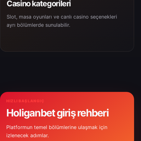
Casino kategorileri
Slot, masa oyunları ve canlı casino seçenekleri
ayrı bölümlerde sunulabilir.
HIZLI BAŞLANGIÇ
Holiganbet giriş rehberi
Platformun temel bölümlerine ulaşmak için
izlenecek adımlar.