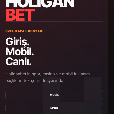
HOLIGAN
BET
ÖZEL KAPAK DOSYASI
Giriş.
Mobil.
Canlı.
Holiganbet’in spor, casino ve mobil kullanım
başlıkları tek şehir dosyasında.
MOBIL
SPOR