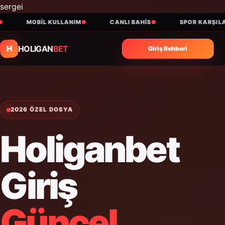
sergei
MOBIL KULLANIM
CANLI BAHIS
SPOR KARŞILAŞM
H
HOLIGAN
BET
Giriş Rehberi
2026 ÖZEL DOSYA
Holiganbet
Giriş
Güncel