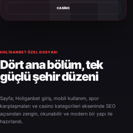
CASINO
HOLIGANBET ÖZEL DOSYASI
Dört ana bölüm, tek
güçlü şehir düzeni
Sayfa; Holiganbet giriş, mobil kullanım, spor
karşılaşmaları ve casino kategorileri ekseninde SEO
açısından zengin, okunabilir ve modern bir yapı ile
hazırlandı.