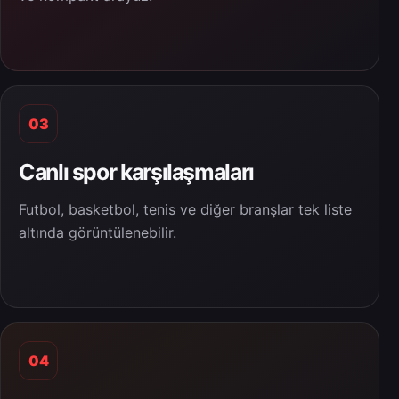
03
Canlı spor karşılaşmaları
Futbol, basketbol, tenis ve diğer branşlar tek liste
altında görüntülenebilir.
04