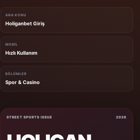
ANA KONU
Holiganbet Giriş
MOBIL
Hızlı Kullanım
BÖLÜMLER
Spor & Casino
STREET SPORTS ISSUE
2026