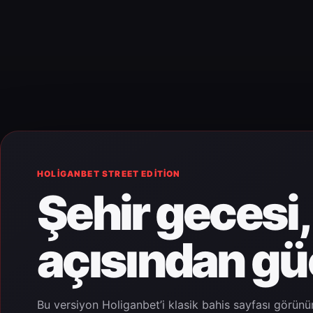
HOLIGANBET STREET EDITION
Şehir gecesi,
açısından güç
Bu versiyon Holiganbet’i klasik bahis sayfası görü