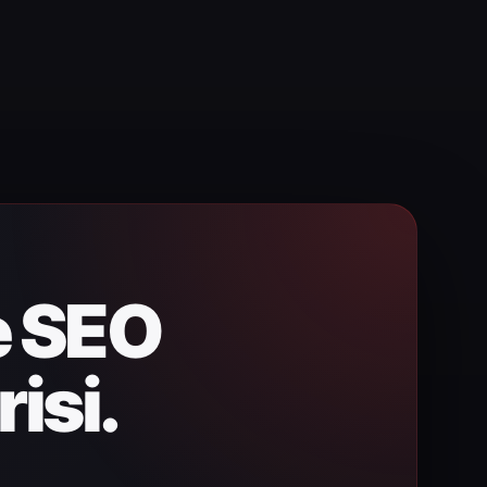
e SEO
isi.