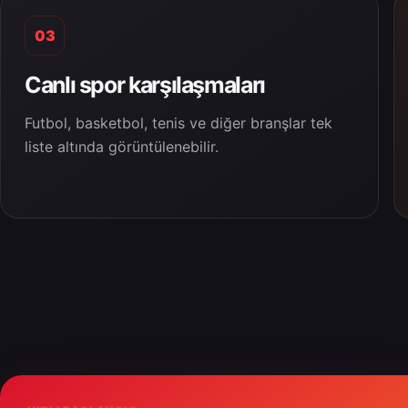
03
Canlı spor karşılaşmaları
Futbol, basketbol, tenis ve diğer branşlar tek
liste altında görüntülenebilir.