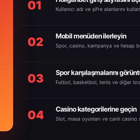
01
Kullanıcı adı ve şifre alanlarını kul
Mobil menüden ilerleyin
02
Spor, casino, kampanya ve hesap bö
Spor karşılaşmalarını görünt
03
Futbol, basketbol, tenis ve diğer bra
Casino kategorilerine geçin
04
Slot, masa oyunları ve canlı casino 