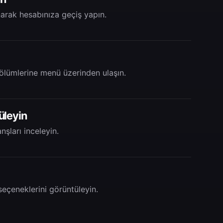
lanarak hesabınıza geçiş yapın.
lümlerine menü üzerinden ulaşın.
üleyin
nşları inceleyin.
seçeneklerini görüntüleyin.