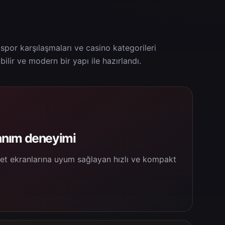
 spor karşılaşmaları ve casino kategorileri
lir ve modern bir yapı ile hazırlandı.
lanım deneyimi
let ekranlarına uyum sağlayan hızlı ve kompakt