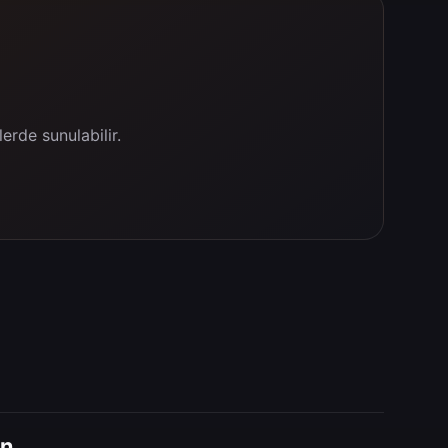
erde sunulabilir.
ın