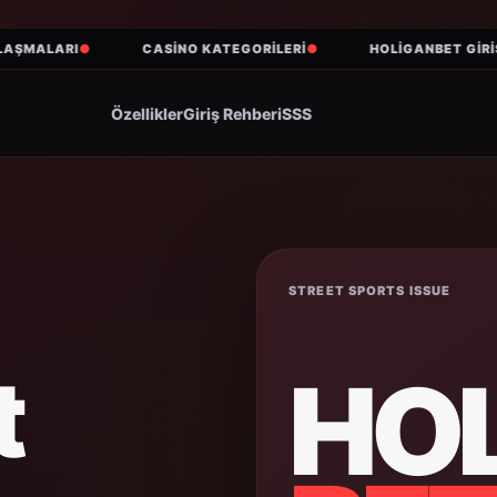
LARI
CASINO KATEGORILERI
HOLIGANBET GIRIŞ
Özellikler
Giriş Rehberi
SSS
STREET SPORTS ISSUE
t
HO