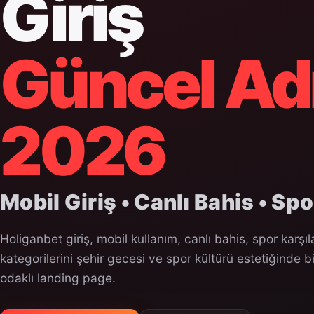
Giriş
Güncel Ad
2026
Mobil Giriş • Canlı Bahis • Sp
Holiganbet giriş, mobil kullanım, canlı bahis, spor karşı
kategorilerini şehir gecesi ve spor kültürü estetiğinde 
odaklı landing page.