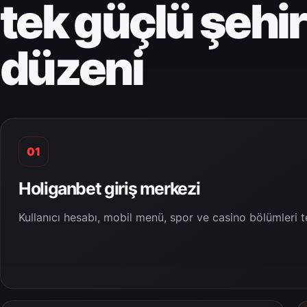
tek güçlü şehir
düzeni
01
Holiganbet giriş merkezi
Kullanıcı hesabı, mobil menü, spor ve casino bölümleri te