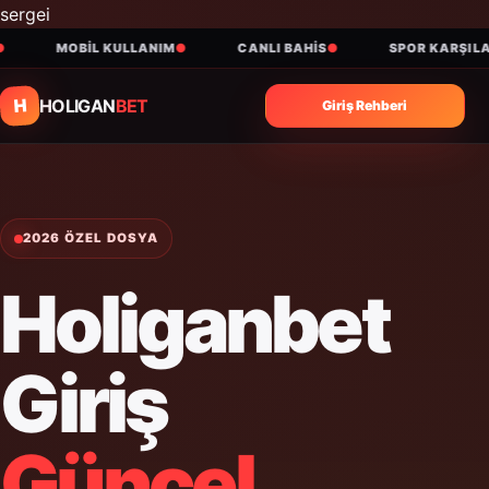
sergei
MOBIL KULLANIM
CANLI BAHIS
SPOR KARŞILAŞM
H
HOLIGAN
BET
Giriş Rehberi
2026 ÖZEL DOSYA
Holiganbet
Giriş
Güncel