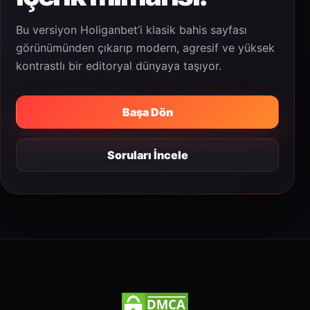
Bu versiyon Holiganbet’i klasik bahis sayfası
görünümünden çıkarıp modern, agresif ve yüksek
kontrastlı bir editoryal dünyaya taşıyor.
Başa Dön
Soruları İncele