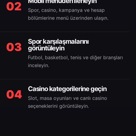
Mobil menüden ilerleyin
02
Spor, casino, kampanya ve hesap
bölümlerine menü üzerinden ulaşın.
Spor karşılaşmalarını
03
görüntüleyin
Futbol, basketbol, tenis ve diğer branşları
inceleyin.
Casino kategorilerine geçin
04
Slot, masa oyunları ve canlı casino
seçeneklerini görüntüleyin.