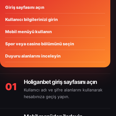
Giriş sayfasını açın
Kullanıcı bilgilerinizi girin
Mobil menüyü kullanın
Spor veya casino bölümünü seçin
Duyuru alanlarını inceleyin
Holiganbet giriş sayfasını açın
01
Kullanıcı adı ve şifre alanlarını kullanarak
hesabınıza geçiş yapın.