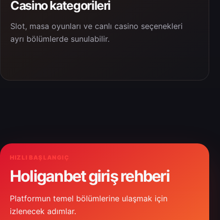
Casino kategorileri
Slot, masa oyunları ve canlı casino seçenekleri
ayrı bölümlerde sunulabilir.
HIZLI BAŞLANGIÇ
Holiganbet giriş rehberi
Platformun temel bölümlerine ulaşmak için
izlenecek adımlar.