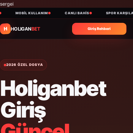
sergei
MOBIL KULLANIM
CANLI BAHIS
SPOR KARŞILAŞM
H
HOLIGAN
BET
Giriş Rehberi
2026 ÖZEL DOSYA
Holiganbet
Giriş
Güncel