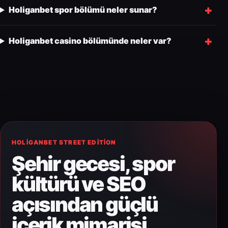
Holiganbet spor bölümü neler sunar?
Holiganbet casino bölümünde neler var?
HOLIGANBET STREET EDITION
Şehir gecesi, spor
kültürü ve SEO
açısından güçlü
içerik mimarisi.