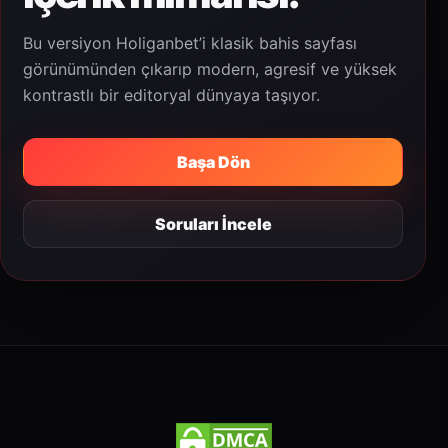
Bu versiyon Holiganbet’i klasik bahis sayfası
görünümünden çıkarıp modern, agresif ve yüksek
kontrastlı bir editoryal dünyaya taşıyor.
Başa Dön
Soruları İncele