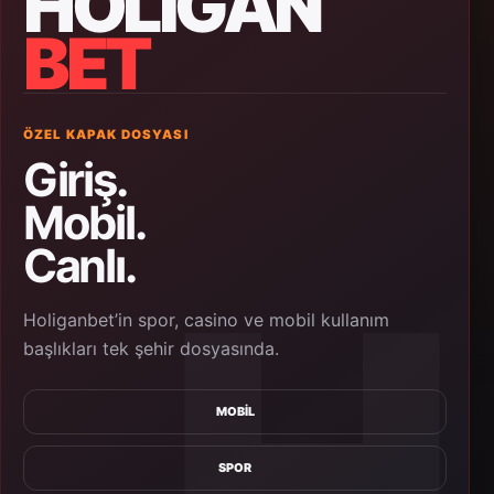
HOLIGAN
BET
ÖZEL KAPAK DOSYASI
Giriş.
Mobil.
Canlı.
Holiganbet’in spor, casino ve mobil kullanım
başlıkları tek şehir dosyasında.
MOBIL
SPOR