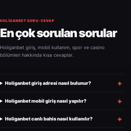
HOLIGANBET SORU-CEVAP
En çok sorulan sorular
Holiganbet giriş, mobil kullanım, spor ve casino
bölümleri hakkında kısa cevaplar.
Holiganbet giriş adresi nasıl bulunur?
Holiganbet mobil giriş nasıl yapılır?
Holiganbet canlı bahis nasıl kullanılır?