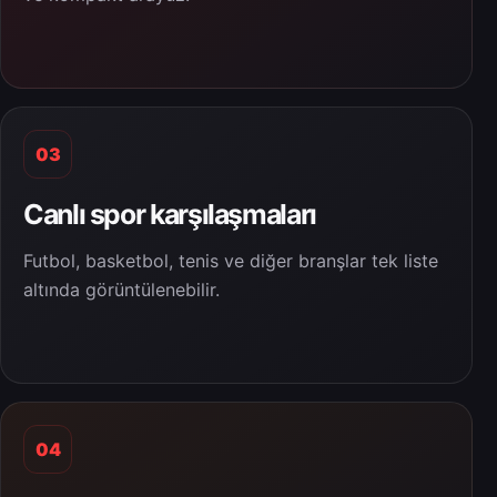
03
Canlı spor karşılaşmaları
Futbol, basketbol, tenis ve diğer branşlar tek liste
altında görüntülenebilir.
04