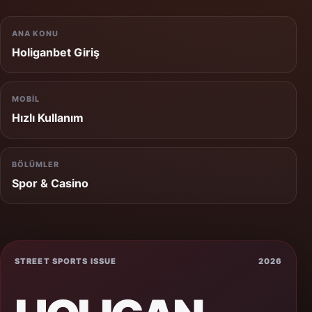
ANA KONU
Holiganbet Giriş
MOBIL
Hızlı Kullanım
BÖLÜMLER
Spor & Casino
STREET SPORTS ISSUE
2026