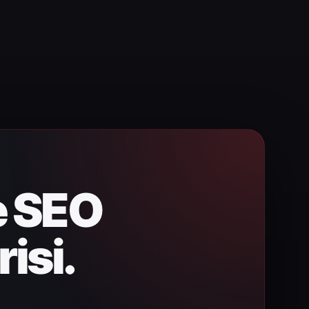
e SEO
isi.