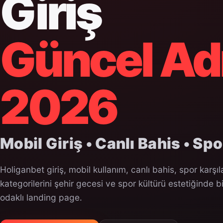
Giriş
Güncel Ad
2026
Mobil Giriş • Canlı Bahis • Sp
Holiganbet giriş, mobil kullanım, canlı bahis, spor karşı
kategorilerini şehir gecesi ve spor kültürü estetiğinde 
odaklı landing page.