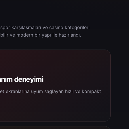
 spor karşılaşmaları ve casino kategorileri
lir ve modern bir yapı ile hazırlandı.
lanım deneyimi
let ekranlarına uyum sağlayan hızlı ve kompakt