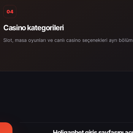
04
Casino kategorileri
Slot, masa oyunları ve canlı casino seçenekleri ayrı bölüml
Holiganbet giriş sayfasını aç