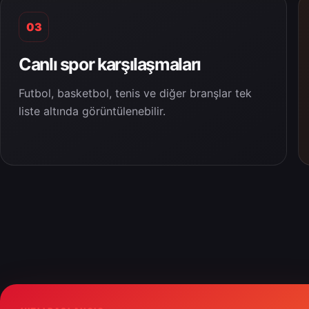
03
Canlı spor karşılaşmaları
Futbol, basketbol, tenis ve diğer branşlar tek
liste altında görüntülenebilir.