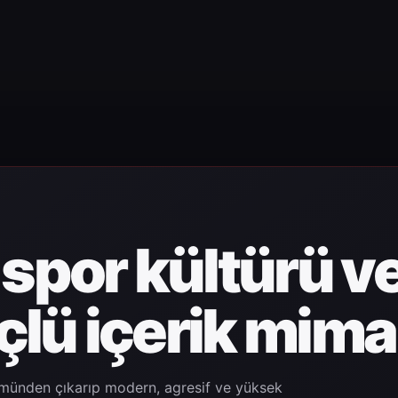
 spor kültürü v
lü içerik mimar
nümünden çıkarıp modern, agresif ve yüksek