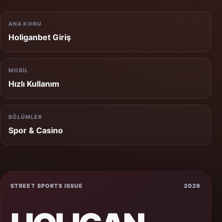
ANA KONU
Holiganbet Giriş
MOBIL
Hızlı Kullanım
BÖLÜMLER
Spor & Casino
STREET SPORTS ISSUE
2026