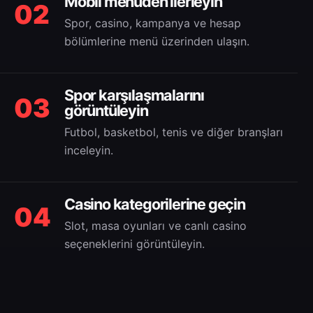
Mobil menüden ilerleyin
02
Spor, casino, kampanya ve hesap
bölümlerine menü üzerinden ulaşın.
Spor karşılaşmalarını
03
görüntüleyin
Futbol, basketbol, tenis ve diğer branşları
inceleyin.
Casino kategorilerine geçin
04
Slot, masa oyunları ve canlı casino
seçeneklerini görüntüleyin.