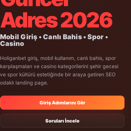
Adres 2026
Mobil Giriş • Canlı Bahis • Spor •
Casino
Holiganbet giriş, mobil kullanım, canlı bahis, spor
karşılaşmaları ve casino kategorilerini şehir gecesi
ve spor kültürü estetiğinde bir araya getiren SEO
odaklı landing page.
Giriş Adımlarını Gör
Soruları İncele