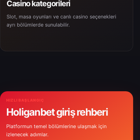
Casino kategorileri
Slot, masa oyunları ve canlı casino seçenekleri
ayrı bölümlerde sunulabilir.
HIZLI BAŞLANGIÇ
Holiganbet giriş rehberi
Platformun temel bölümlerine ulaşmak için
izlenecek adımlar.