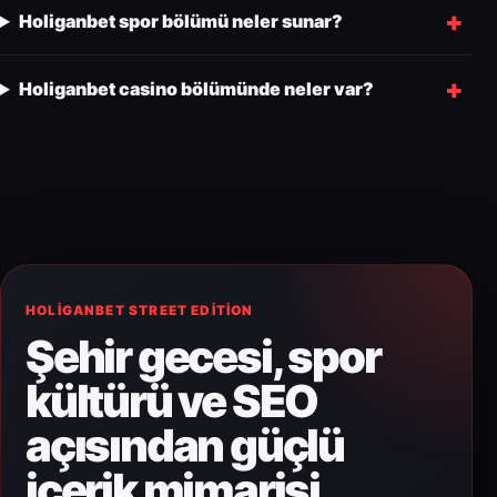
Holiganbet spor bölümü neler sunar?
Holiganbet casino bölümünde neler var?
HOLIGANBET STREET EDITION
Şehir gecesi, spor
kültürü ve SEO
açısından güçlü
içerik mimarisi.