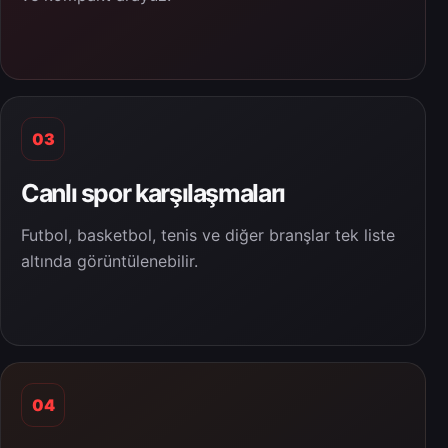
03
Canlı spor karşılaşmaları
Futbol, basketbol, tenis ve diğer branşlar tek liste
altında görüntülenebilir.
04