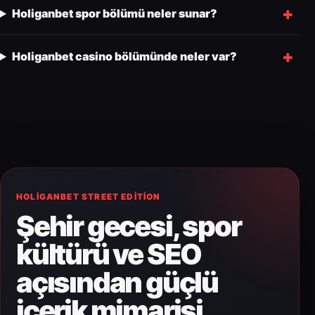
Holiganbet spor bölümü neler sunar?
Holiganbet casino bölümünde neler var?
HOLIGANBET STREET EDITION
Şehir gecesi, spor
kültürü ve SEO
açısından güçlü
içerik mimarisi.