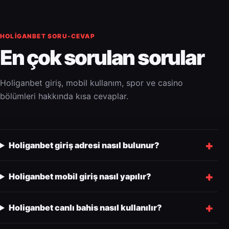
HOLIGANBET SORU-CEVAP
En çok sorulan sorular
Holiganbet giriş, mobil kullanım, spor ve casino
bölümleri hakkında kısa cevaplar.
Holiganbet giriş adresi nasıl bulunur?
Holiganbet mobil giriş nasıl yapılır?
Holiganbet canlı bahis nasıl kullanılır?