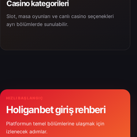
Casino kategorileri
Slot, masa oyunları ve canlı casino seçenekleri
ayrı bölümlerde sunulabilir.
HIZLI BAŞLANGIÇ
Holiganbet giriş rehberi
Platformun temel bölümlerine ulaşmak için
izlenecek adımlar.