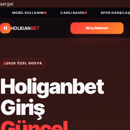
sergei
MOBIL KULLANIM
CANLI BAHIS
SPOR KARŞILAŞMA
H
HOLIGAN
BET
Giriş Rehberi
2026 ÖZEL DOSYA
Holiganbet
Giriş
Güncel