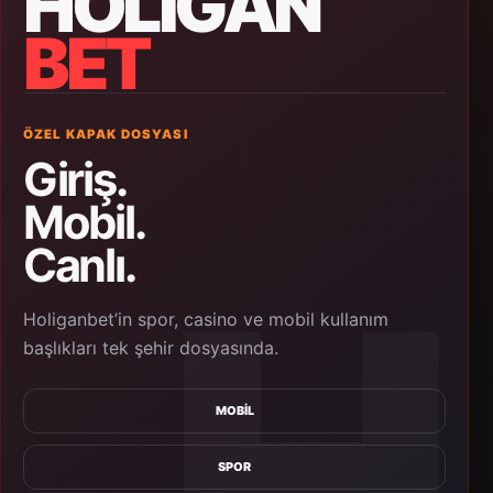
HOLIGAN
BET
ÖZEL KAPAK DOSYASI
Giriş.
Mobil.
Canlı.
Holiganbet’in spor, casino ve mobil kullanım
başlıkları tek şehir dosyasında.
MOBIL
SPOR