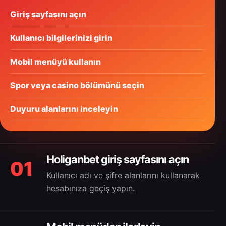
Giriş sayfasını açın
Kullanıcı bilgilerinizi girin
Mobil menüyü kullanın
Spor veya casino bölümünü seçin
Duyuru alanlarını inceleyin
Holiganbet giriş sayfasını açın
01
Kullanıcı adı ve şifre alanlarını kullanarak
hesabınıza geçiş yapın.