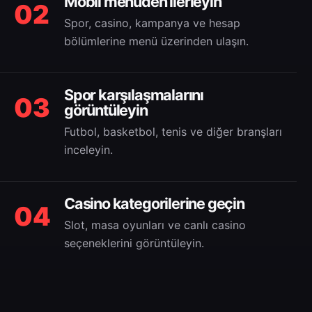
Mobil menüden ilerleyin
02
Spor, casino, kampanya ve hesap
bölümlerine menü üzerinden ulaşın.
Spor karşılaşmalarını
03
görüntüleyin
Futbol, basketbol, tenis ve diğer branşları
inceleyin.
Casino kategorilerine geçin
04
Slot, masa oyunları ve canlı casino
seçeneklerini görüntüleyin.