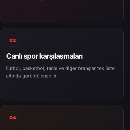
03
Canlı spor karşılaşmaları
Futbol, basketbol, tenis ve diğer branşlar tek liste
altında görüntülenebilir.
04