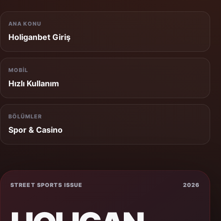
ANA KONU
Holiganbet Giriş
MOBIL
Hızlı Kullanım
BÖLÜMLER
Spor & Casino
STREET SPORTS ISSUE
2026