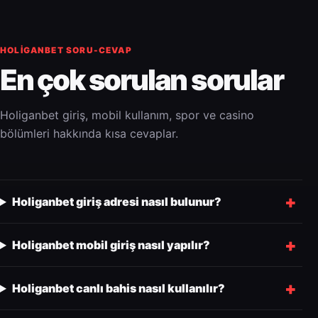
HOLIGANBET SORU-CEVAP
En çok sorulan sorular
Holiganbet giriş, mobil kullanım, spor ve casino
bölümleri hakkında kısa cevaplar.
Holiganbet giriş adresi nasıl bulunur?
Holiganbet mobil giriş nasıl yapılır?
Holiganbet canlı bahis nasıl kullanılır?