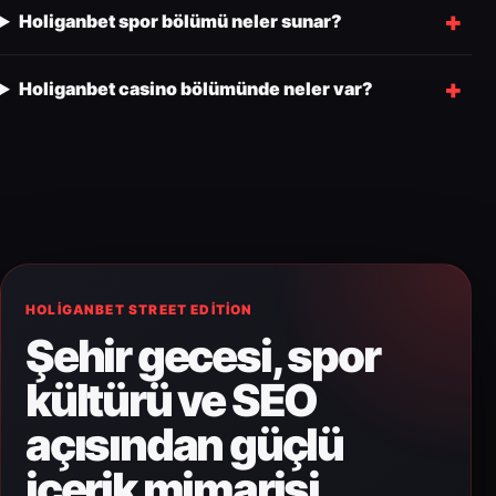
Holiganbet spor bölümü neler sunar?
Holiganbet casino bölümünde neler var?
HOLIGANBET STREET EDITION
Şehir gecesi, spor
kültürü ve SEO
açısından güçlü
içerik mimarisi.