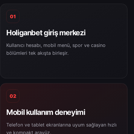
01
Holiganbet giriş merkezi
Kullanıcı hesabı, mobil menü, spor ve casino
bölümleri tek akışta birleşir.
02
Mobil kullanım deneyimi
Telefon ve tablet ekranlarına uyum sağlayan hızlı
ve kompakt arayüz.