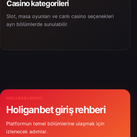
Casino kategorileri
Slot, masa oyunları ve canlı casino seçenekleri
ayrı bölümlerde sunulabilir.
HIZLI BAŞLANGIÇ
Holiganbet giriş rehberi
Platformun temel bölümlerine ulaşmak için
izlenecek adımlar.