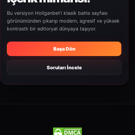
Bu versiyon Holiganbet’i klasik bahis sayfası
görünümünden çıkarıp modern, agresif ve yüksek
kontrastlı bir editoryal dünyaya taşıyor.
Başa Dön
Soruları İncele