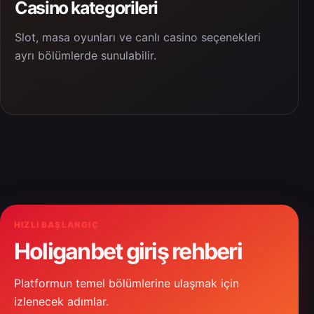
Casino kategorileri
Slot, masa oyunları ve canlı casino seçenekleri
ayrı bölümlerde sunulabilir.
HIZLI BAŞLANGIÇ
Holiganbet giriş rehberi
Platformun temel bölümlerine ulaşmak için
izlenecek adımlar.