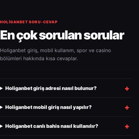
HOLIGANBET SORU-CEVAP
En çok sorulan sorular
Holiganbet giriş, mobil kullanım, spor ve casino
bölümleri hakkında kısa cevaplar.
Holiganbet giriş adresi nasıl bulunur?
Holiganbet mobil giriş nasıl yapılır?
Holiganbet canlı bahis nasıl kullanılır?