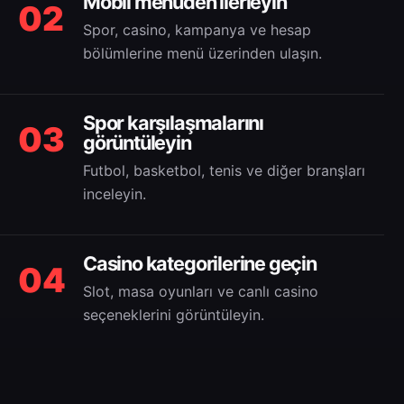
Mobil menüden ilerleyin
02
Spor, casino, kampanya ve hesap
bölümlerine menü üzerinden ulaşın.
Spor karşılaşmalarını
03
görüntüleyin
Futbol, basketbol, tenis ve diğer branşları
inceleyin.
Casino kategorilerine geçin
04
Slot, masa oyunları ve canlı casino
seçeneklerini görüntüleyin.