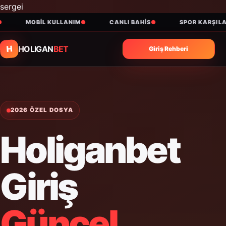
sergei
MOBIL KULLANIM
CANLI BAHIS
SPOR KARŞILAŞM
H
HOLIGAN
BET
Giriş Rehberi
2026 ÖZEL DOSYA
Holiganbet
Giriş
Güncel