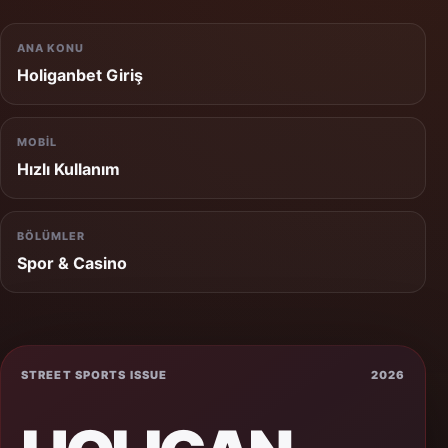
ANA KONU
Holiganbet Giriş
MOBIL
Hızlı Kullanım
BÖLÜMLER
Spor & Casino
STREET SPORTS ISSUE
2026