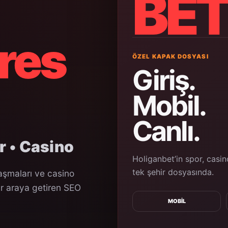
BE
res
ÖZEL KAPAK DOSYASI
Giriş.
Mobil.
Canlı.
or • Casino
Holiganbet’in spor, casin
tek şehir dosyasında.
laşmaları ve casino
bir araya getiren SEO
MOBIL