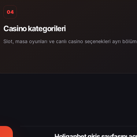
04
Casino kategorileri
Slot, masa oyunları ve canlı casino seçenekleri ayrı bölüml
Holiganbet giriş sayfasını aç