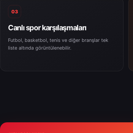
03
Canlı spor karşılaşmaları
Futbol, basketbol, tenis ve diğer branşlar tek
liste altında görüntülenebilir.