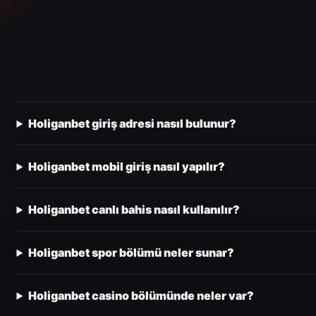
Holiganbet giriş adresi nasıl bulunur?
Holiganbet mobil giriş nasıl yapılır?
Holiganbet canlı bahis nasıl kullanılır?
Holiganbet spor bölümü neler sunar?
Holiganbet casino bölümünde neler var?