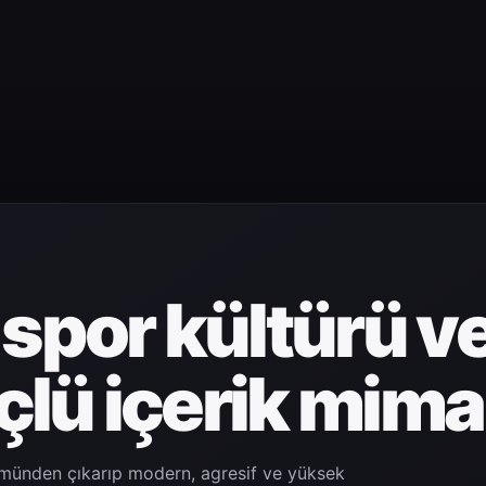
 spor kültürü v
lü içerik mimar
nümünden çıkarıp modern, agresif ve yüksek