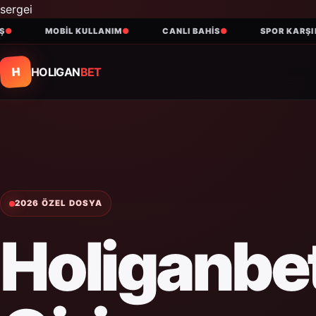
sergei
MOBIL KULLANIM
CANLI BAHIS
SPOR KARŞILAŞMA
H
HOLIGAN
BET
2026 ÖZEL DOSYA
Holiganbe