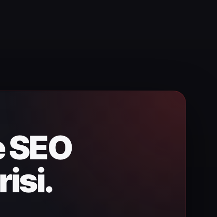
e SEO
isi.