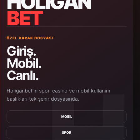
HOLIGAN
BET
ÖZEL KAPAK DOSYASI
Giriş.
Mobil.
Canlı.
Holiganbet’in spor, casino ve mobil kullanım
başlıkları tek şehir dosyasında.
MOBIL
SPOR