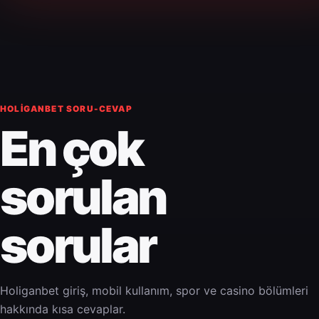
HOLIGANBET SORU-CEVAP
En çok
sorulan
sorular
Holiganbet giriş, mobil kullanım, spor ve casino bölümleri
hakkında kısa cevaplar.