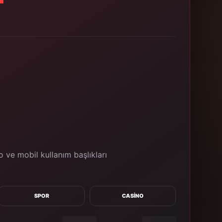
T
o ve mobil kullanım başlıkları
SPOR
CASINO