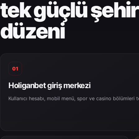
tek güçlü şehir
düzeni
01
Holiganbet giriş merkezi
Kullanıcı hesabı, mobil menü, spor ve casino bölümleri te