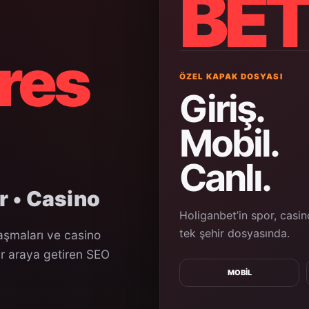
BE
res
ÖZEL KAPAK DOSYASI
Giriş.
Mobil.
Canlı.
or • Casino
Holiganbet’in spor, casin
tek şehir dosyasında.
laşmaları ve casino
bir araya getiren SEO
MOBIL