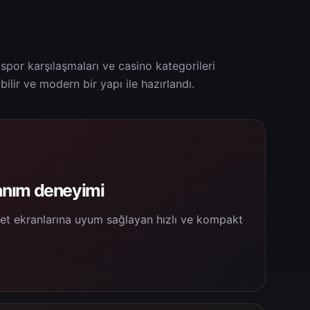
 spor karşılaşmaları ve casino kategorileri
lir ve modern bir yapı ile hazırlandı.
lanım deneyimi
let ekranlarına uyum sağlayan hızlı ve kompakt