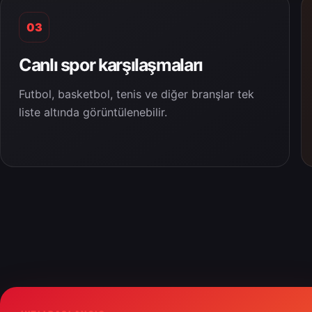
03
Canlı spor karşılaşmaları
Futbol, basketbol, tenis ve diğer branşlar tek
liste altında görüntülenebilir.