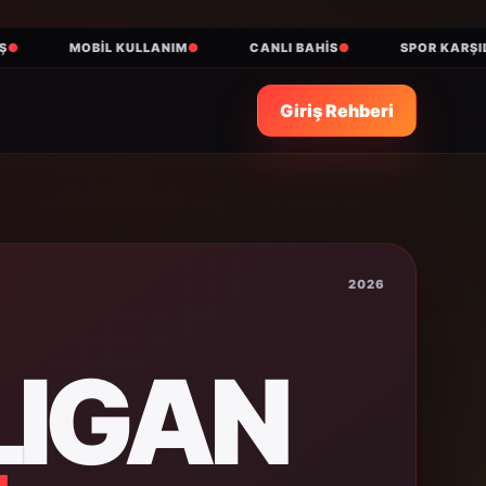
MOBIL KULLANIM
CANLI BAHIS
SPOR KARŞILAŞMA
Giriş Rehberi
2026
LIGAN