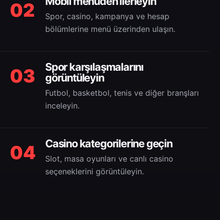
Mobil menüden ilerleyin
02
Spor, casino, kampanya ve hesap
bölümlerine menü üzerinden ulaşın.
Spor karşılaşmalarını
03
görüntüleyin
Futbol, basketbol, tenis ve diğer branşları
inceleyin.
Casino kategorilerine geçin
04
Slot, masa oyunları ve canlı casino
seçeneklerini görüntüleyin.