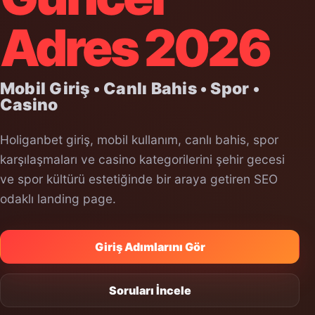
Adres 2026
Mobil Giriş • Canlı Bahis • Spor •
Casino
Holiganbet giriş, mobil kullanım, canlı bahis, spor
karşılaşmaları ve casino kategorilerini şehir gecesi
ve spor kültürü estetiğinde bir araya getiren SEO
odaklı landing page.
Giriş Adımlarını Gör
Soruları İncele