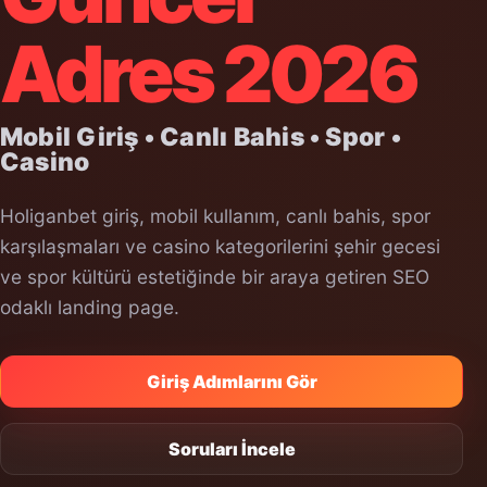
Adres 2026
Mobil Giriş • Canlı Bahis • Spor •
Casino
Holiganbet giriş, mobil kullanım, canlı bahis, spor
karşılaşmaları ve casino kategorilerini şehir gecesi
ve spor kültürü estetiğinde bir araya getiren SEO
odaklı landing page.
Giriş Adımlarını Gör
Soruları İncele