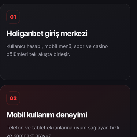
01
Holiganbet giriş merkezi
Kullanıcı hesabı, mobil menü, spor ve casino
bölümleri tek akışta birleşir.
02
Mobil kullanım deneyimi
Telefon ve tablet ekranlarına uyum sağlayan hızlı
ve kompakt arayüz.