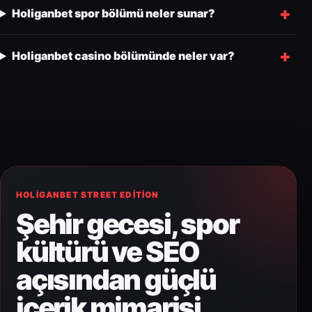
Holiganbet spor bölümü neler sunar?
Holiganbet casino bölümünde neler var?
HOLIGANBET STREET EDITION
Şehir gecesi, spor
kültürü ve SEO
açısından güçlü
içerik mimarisi.