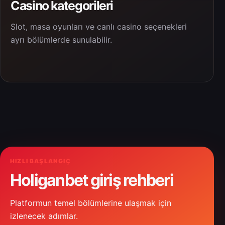
Casino kategorileri
Slot, masa oyunları ve canlı casino seçenekleri
ayrı bölümlerde sunulabilir.
HIZLI BAŞLANGIÇ
Holiganbet giriş rehberi
Platformun temel bölümlerine ulaşmak için
izlenecek adımlar.