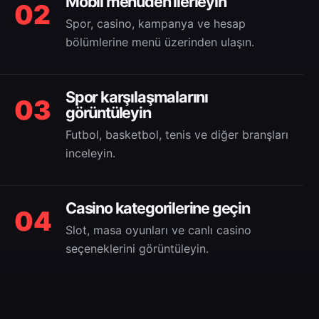
Mobil menüden ilerleyin
02
Spor, casino, kampanya ve hesap
bölümlerine menü üzerinden ulaşın.
Spor karşılaşmalarını
03
görüntüleyin
Futbol, basketbol, tenis ve diğer branşları
inceleyin.
Casino kategorilerine geçin
04
Slot, masa oyunları ve canlı casino
seçeneklerini görüntüleyin.