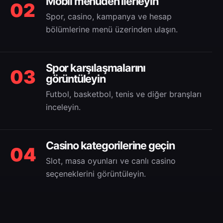
Mobil menüden ilerleyin
02
Spor, casino, kampanya ve hesap
bölümlerine menü üzerinden ulaşın.
Spor karşılaşmalarını
03
görüntüleyin
Futbol, basketbol, tenis ve diğer branşları
inceleyin.
Casino kategorilerine geçin
04
Slot, masa oyunları ve canlı casino
seçeneklerini görüntüleyin.