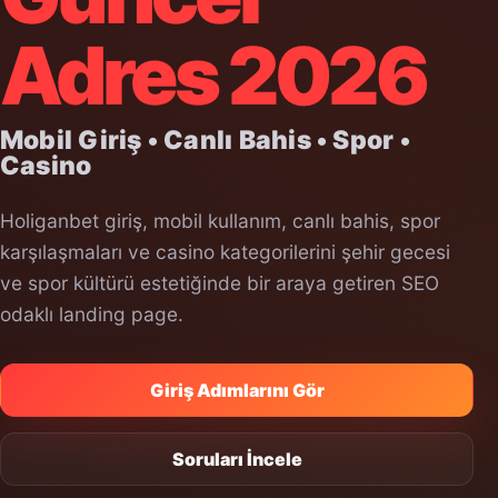
Adres 2026
Mobil Giriş • Canlı Bahis • Spor •
Casino
Holiganbet giriş, mobil kullanım, canlı bahis, spor
karşılaşmaları ve casino kategorilerini şehir gecesi
ve spor kültürü estetiğinde bir araya getiren SEO
odaklı landing page.
Giriş Adımlarını Gör
Soruları İncele