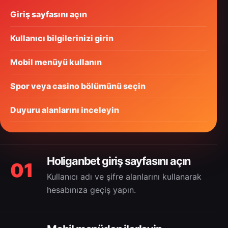
Giriş sayfasını açın
Kullanıcı bilgilerinizi girin
Mobil menüyü kullanın
Spor veya casino bölümünü seçin
Duyuru alanlarını inceleyin
Holiganbet giriş sayfasını açın
01
Kullanıcı adı ve şifre alanlarını kullanarak
hesabınıza geçiş yapın.