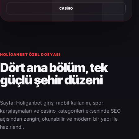
CASINO
HOLIGANBET ÖZEL DOSYASI
Dört ana bölüm, tek
güçlü şehir düzeni
Sayfa; Holiganbet giriş, mobil kullanım, spor
karşılaşmaları ve casino kategorileri ekseninde SEO
açısından zengin, okunabilir ve modern bir yapı ile
hazırlandı.