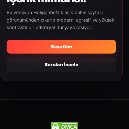
Bu versiyon Holiganbet’i klasik bahis sayfası
görünümünden çıkarıp modern, agresif ve yüksek
kontrastlı bir editoryal dünyaya taşıyor.
Başa Dön
Soruları İncele