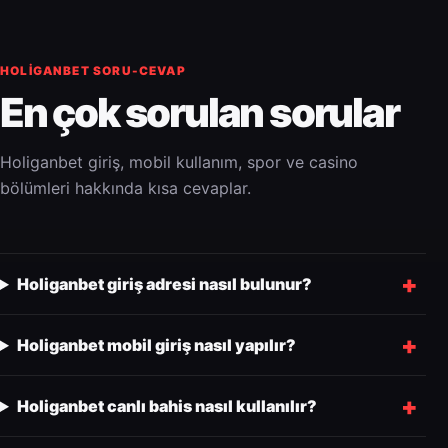
HOLIGANBET SORU-CEVAP
En çok sorulan sorular
Holiganbet giriş, mobil kullanım, spor ve casino
bölümleri hakkında kısa cevaplar.
Holiganbet giriş adresi nasıl bulunur?
Holiganbet mobil giriş nasıl yapılır?
Holiganbet canlı bahis nasıl kullanılır?