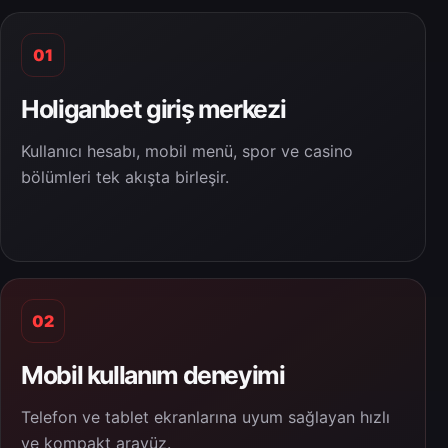
01
Holiganbet giriş merkezi
Kullanıcı hesabı, mobil menü, spor ve casino
bölümleri tek akışta birleşir.
02
Mobil kullanım deneyimi
Telefon ve tablet ekranlarına uyum sağlayan hızlı
ve kompakt arayüz.