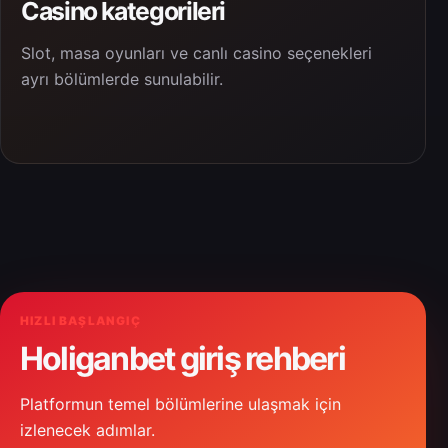
Casino kategorileri
Slot, masa oyunları ve canlı casino seçenekleri
ayrı bölümlerde sunulabilir.
HIZLI BAŞLANGIÇ
Holiganbet giriş rehberi
Platformun temel bölümlerine ulaşmak için
izlenecek adımlar.