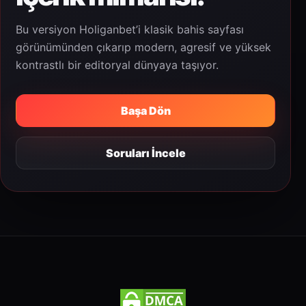
Bu versiyon Holiganbet’i klasik bahis sayfası
görünümünden çıkarıp modern, agresif ve yüksek
kontrastlı bir editoryal dünyaya taşıyor.
Başa Dön
Soruları İncele