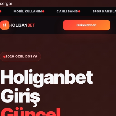
sergei
MOBIL KULLANIM
CANLI BAHIS
SPOR KARŞILAŞM
H
HOLIGAN
BET
Giriş Rehberi
2026 ÖZEL DOSYA
Holiganbet
Giriş
Güncel