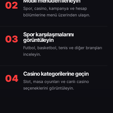
Mobil menüden ilerleyin
02
Spor, casino, kampanya ve hesap
bölümlerine menü üzerinden ulaşın.
Spor karşılaşmalarını
03
görüntüleyin
Futbol, basketbol, tenis ve diğer branşları
inceleyin.
Casino kategorilerine geçin
04
Slot, masa oyunları ve canlı casino
seçeneklerini görüntüleyin.