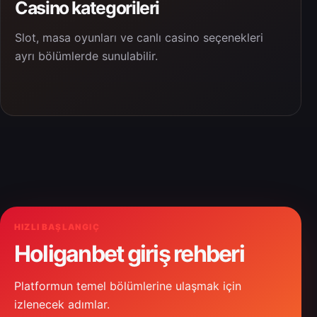
Casino kategorileri
Slot, masa oyunları ve canlı casino seçenekleri
ayrı bölümlerde sunulabilir.
HIZLI BAŞLANGIÇ
Holiganbet giriş rehberi
Platformun temel bölümlerine ulaşmak için
izlenecek adımlar.