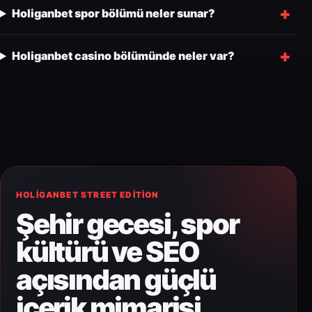
Holiganbet spor bölümü neler sunar?
Holiganbet casino bölümünde neler var?
HOLIGANBET STREET EDITION
Şehir gecesi, spor
kültürü ve SEO
açısından güçlü
içerik mimarisi.