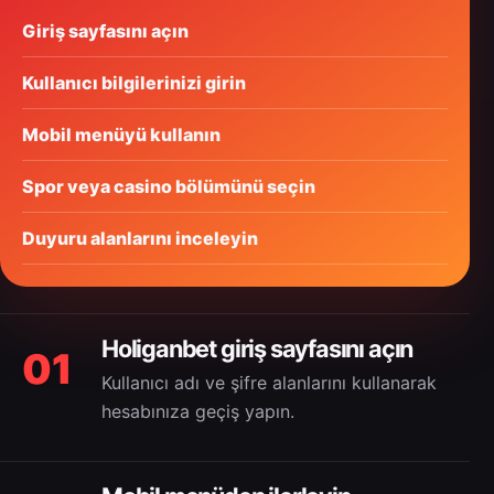
Giriş sayfasını açın
Kullanıcı bilgilerinizi girin
Mobil menüyü kullanın
Spor veya casino bölümünü seçin
Duyuru alanlarını inceleyin
Holiganbet giriş sayfasını açın
01
Kullanıcı adı ve şifre alanlarını kullanarak
hesabınıza geçiş yapın.