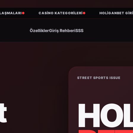
LARI
CASINO KATEGORILERI
HOLIGANBET GIRIŞ
Özellikler
Giriş Rehberi
SSS
STREET SPORTS ISSUE
t
HO