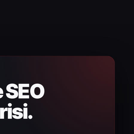
e SEO
isi.