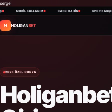
sergei
MOBIL KULLANIM
CANLI BAHIS
SPOR KARŞILAŞMA
H
HOLIGAN
BET
2026 ÖZEL DOSYA
Holiganbe