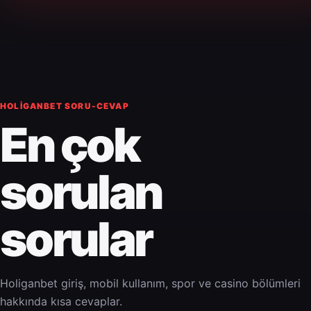
HOLIGANBET SORU-CEVAP
En çok
sorulan
sorular
Holiganbet giriş, mobil kullanım, spor ve casino bölümleri
hakkında kısa cevaplar.