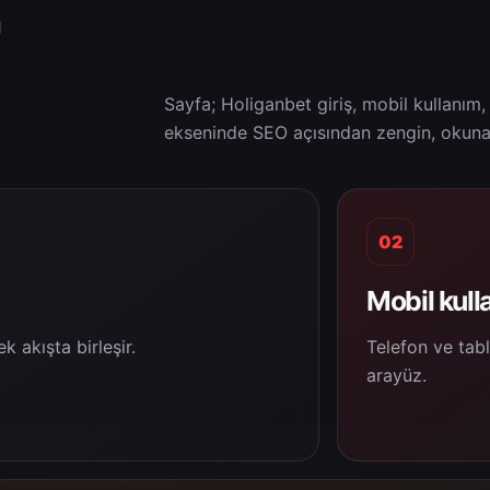
Sayfa; Holiganbet giriş, mobil kullanım,
ekseninde SEO açısından zengin, okunabi
02
Mobil kul
k akışta birleşir.
Telefon ve tab
arayüz.