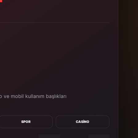
T
o ve mobil kullanım başlıkları
SPOR
CASINO