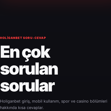
HOLIGANBET SORU-CEVAP
En çok
sorulan
sorular
Holiganbet giriş, mobil kullanım, spor ve casino bölümleri
hakkında kısa cevaplar.