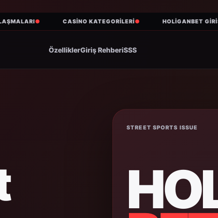
LARI
CASINO KATEGORILERI
HOLIGANBET GIRIŞ
Özellikler
Giriş Rehberi
SSS
STREET SPORTS ISSUE
t
HO