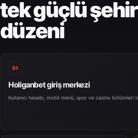
tek güçlü şehir
düzeni
01
Holiganbet giriş merkezi
Kullanıcı hesabı, mobil menü, spor ve casino bölümleri te