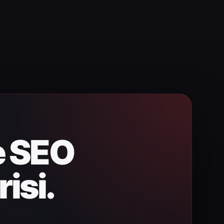
e SEO
isi.