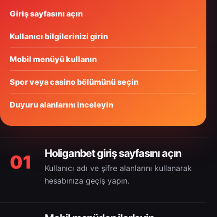
Giriş sayfasını açın
Kullanıcı bilgilerinizi girin
Mobil menüyü kullanın
Spor veya casino bölümünü seçin
Duyuru alanlarını inceleyin
Holiganbet giriş sayfasını açın
01
Kullanıcı adı ve şifre alanlarını kullanarak
hesabınıza geçiş yapın.