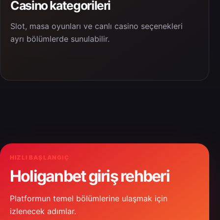
Casino kategorileri
Slot, masa oyunları ve canlı casino seçenekleri
ayrı bölümlerde sunulabilir.
HIZLI BAŞLANGIÇ
Holiganbet giriş rehberi
Platformun temel bölümlerine ulaşmak için
izlenecek adımlar.