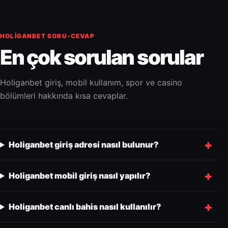
HOLIGANBET SORU-CEVAP
En çok sorulan sorular
Holiganbet giriş, mobil kullanım, spor ve casino
bölümleri hakkında kısa cevaplar.
Holiganbet giriş adresi nasıl bulunur?
Holiganbet mobil giriş nasıl yapılır?
Holiganbet canlı bahis nasıl kullanılır?