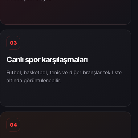
03
Canlı spor karşılaşmaları
Futbol, basketbol, tenis ve diğer branşlar tek liste
altında görüntülenebilir.
04