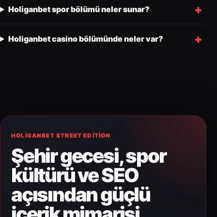
Holiganbet spor bölümü neler sunar?
Holiganbet casino bölümünde neler var?
HOLIGANBET STREET EDITION
Şehir gecesi, spor
kültürü ve SEO
açısından güçlü
içerik mimarisi.