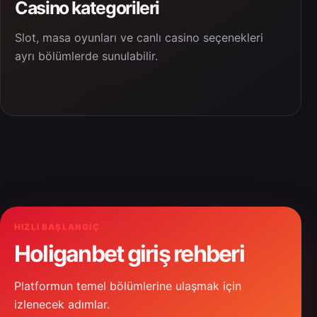
Casino kategorileri
Slot, masa oyunları ve canlı casino seçenekleri
ayrı bölümlerde sunulabilir.
HIZLI BAŞLANGIÇ
Holiganbet giriş rehberi
Platformun temel bölümlerine ulaşmak için
izlenecek adımlar.