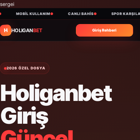
sergei
MOBIL KULLANIM
CANLI BAHIS
SPOR KARŞILAŞM
H
HOLIGAN
BET
Giriş Rehberi
2026 ÖZEL DOSYA
Holiganbet
Giriş
Güncel