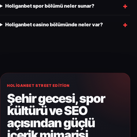
Holiganbet spor bölümü neler sunar?
Holiganbet casino bölümünde neler var?
HOLIGANBET STREET EDITION
Şehir gecesi, spor
kültürü ve SEO
açısından güçlü
içerik mimarisi.