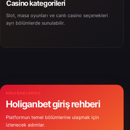
Casino kategorileri
Slot, masa oyunları ve canlı casino seçenekleri
ayrı bölümlerde sunulabilir.
HIZLI BAŞLANGIÇ
Holiganbet giriş rehberi
Platformun temel bölümlerine ulaşmak için
izlenecek adımlar.