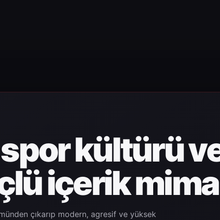
 spor kültürü v
lü içerik mimar
nümünden çıkarıp modern, agresif ve yüksek