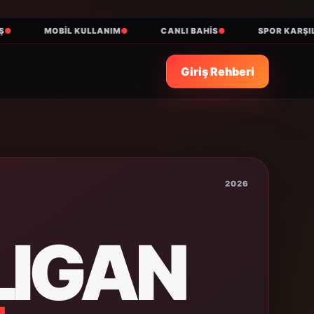
MOBIL KULLANIM
CANLI BAHIS
SPOR KARŞILAŞMA
Giriş Rehberi
2026
LIGAN