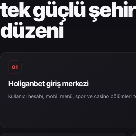
tek güçlü şehir
düzeni
01
Holiganbet giriş merkezi
Kullanıcı hesabı, mobil menü, spor ve casino bölümleri te