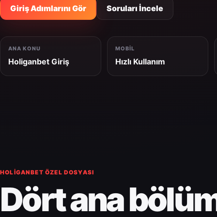
Giriş Adımlarını Gör
Soruları İncele
ANA KONU
MOBIL
Holiganbet Giriş
Hızlı Kullanım
HOLIGANBET ÖZEL DOSYASI
Dört ana bölüm