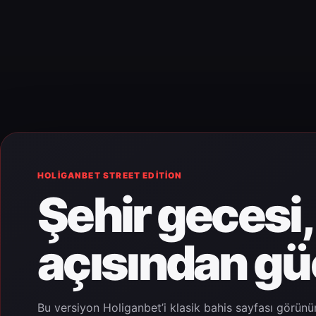
HOLIGANBET STREET EDITION
Şehir gecesi,
açısından güç
Bu versiyon Holiganbet’i klasik bahis sayfası görü