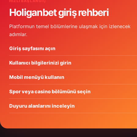
HIZLI BAŞLANGIÇ
Holiganbet giriş rehberi
Platformun temel bölümlerine ulaşmak için izlenecek
adımlar.
Giriş sayfasını açın
Kullanıcı bilgilerinizi girin
Mobil menüyü kullanın
Spor veya casino bölümünü seçin
Duyuru alanlarını inceleyin