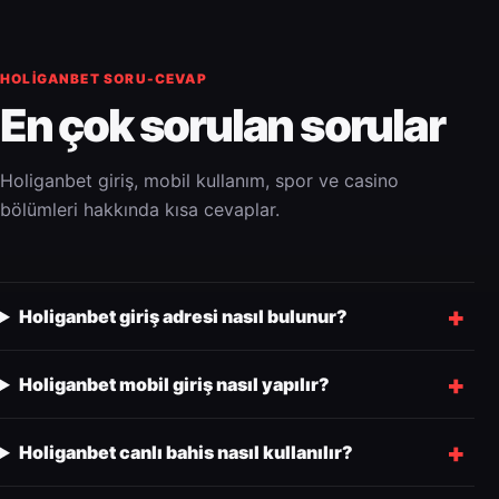
HOLIGANBET SORU-CEVAP
En çok sorulan sorular
Holiganbet giriş, mobil kullanım, spor ve casino
bölümleri hakkında kısa cevaplar.
Holiganbet giriş adresi nasıl bulunur?
Holiganbet mobil giriş nasıl yapılır?
Holiganbet canlı bahis nasıl kullanılır?