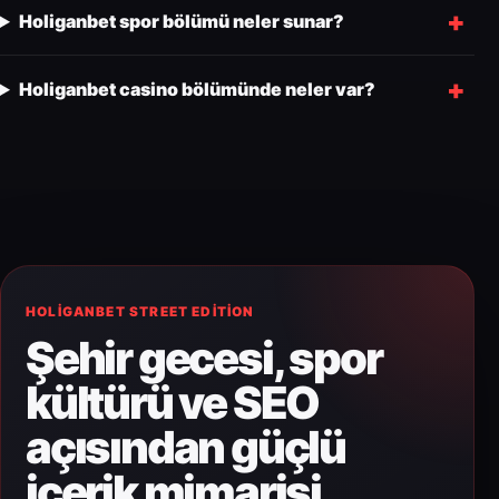
Holiganbet spor bölümü neler sunar?
Holiganbet casino bölümünde neler var?
HOLIGANBET STREET EDITION
Şehir gecesi, spor
kültürü ve SEO
açısından güçlü
içerik mimarisi.