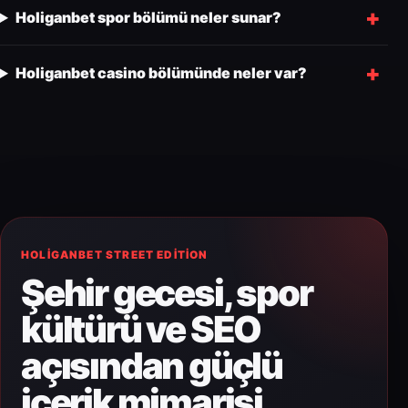
Holiganbet spor bölümü neler sunar?
Holiganbet casino bölümünde neler var?
HOLIGANBET STREET EDITION
Şehir gecesi, spor
kültürü ve SEO
açısından güçlü
içerik mimarisi.