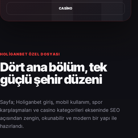
CASINO
HOLIGANBET ÖZEL DOSYASI
Dört ana bölüm, tek
güçlü şehir düzeni
Sayfa; Holiganbet giriş, mobil kullanım, spor
karşılaşmaları ve casino kategorileri ekseninde SEO
açısından zengin, okunabilir ve modern bir yapı ile
hazırlandı.