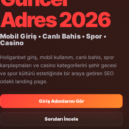
Adres 2026
Mobil Giriş • Canlı Bahis • Spor •
Casino
Holiganbet giriş, mobil kullanım, canlı bahis, spor
karşılaşmaları ve casino kategorilerini şehir gecesi
ve spor kültürü estetiğinde bir araya getiren SEO
odaklı landing page.
Giriş Adımlarını Gör
Soruları İncele