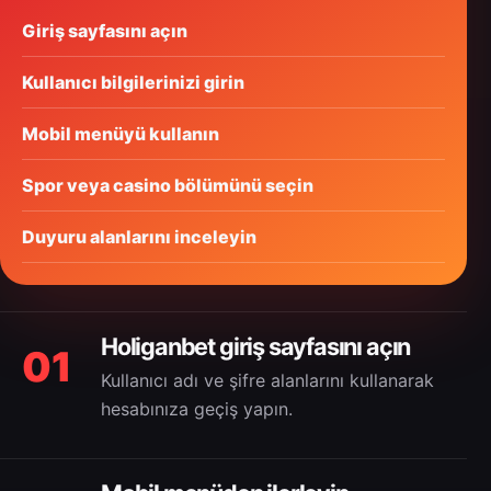
Giriş sayfasını açın
Kullanıcı bilgilerinizi girin
Mobil menüyü kullanın
Spor veya casino bölümünü seçin
Duyuru alanlarını inceleyin
Holiganbet giriş sayfasını açın
01
Kullanıcı adı ve şifre alanlarını kullanarak
hesabınıza geçiş yapın.