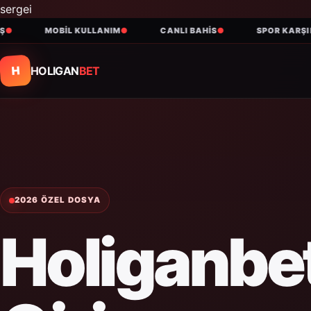
sergei
MOBIL KULLANIM
CANLI BAHIS
SPOR KARŞILAŞMA
H
HOLIGAN
BET
2026 ÖZEL DOSYA
Holiganbe