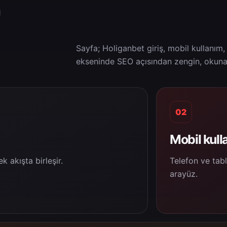
Sayfa; Holiganbet giriş, mobil kullanım,
ekseninde SEO açısından zengin, okunabi
02
Mobil kul
k akışta birleşir.
Telefon ve tab
arayüz.