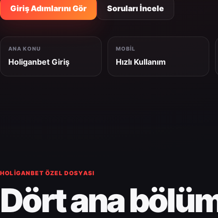
Giriş Adımlarını Gör
Soruları İncele
ANA KONU
MOBIL
Holiganbet Giriş
Hızlı Kullanım
HOLIGANBET ÖZEL DOSYASI
Dört ana bölüm