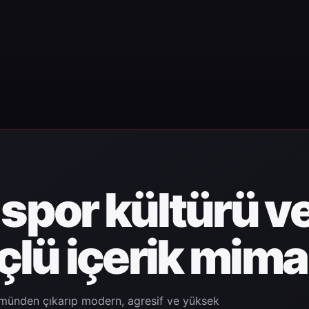
 spor kültürü v
lü içerik mimar
nümünden çıkarıp modern, agresif ve yüksek