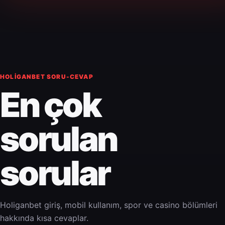
HOLIGANBET SORU-CEVAP
En çok
sorulan
sorular
Holiganbet giriş, mobil kullanım, spor ve casino bölümleri
hakkında kısa cevaplar.